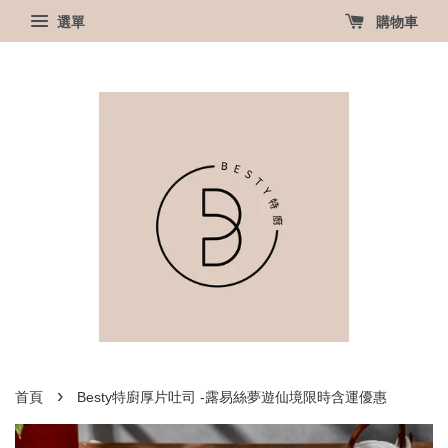
選單
購物車
›
首頁
Besty特廚厚片吐司 -露易絲夢遊仙境限時含運優惠