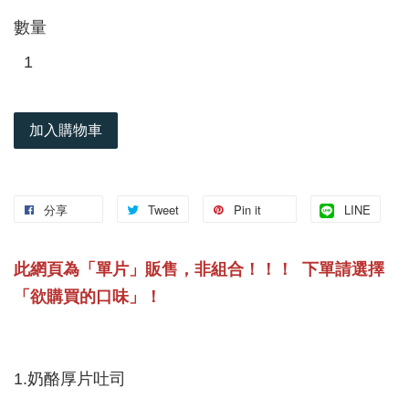
數量
加入購物車
分享
Tweet
Pin it
LINE
此網頁為「單片」販售，非組合！！！ 下單請選擇
「
欲購買的口味」！
1.奶酪厚片吐司