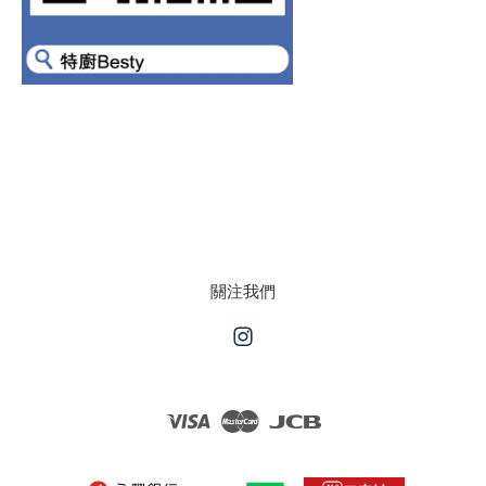
關注我們
Instagram
Visa
Master
JCB