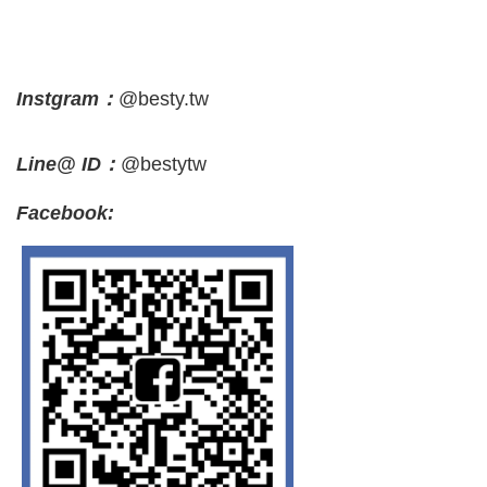
Instgram：
@besty.tw
Line@ ID：
@bestytw
Facebook: