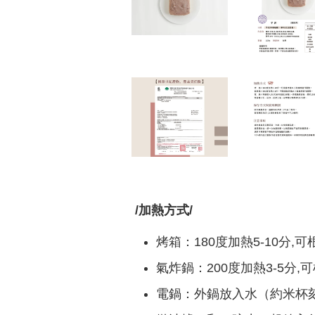
/加熱方式/
烤箱：180度加熱5-10分
氣炸鍋：200度加熱3-5分
電鍋：外鍋放入水（約米杯刻